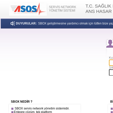
T.C. SAĞLIK
SERVİS NETWORK
YÖNETİM SİSTEMİ
ANS HASAR
DUYURULAR:
SBOX geliştirmesine yardımcı olmak için lütfen bize ya
Kul
Şif
SBOX NEDİR ?
B
SBOX servis network yönetim sistemidir.
Entegre çözüm, tek platform